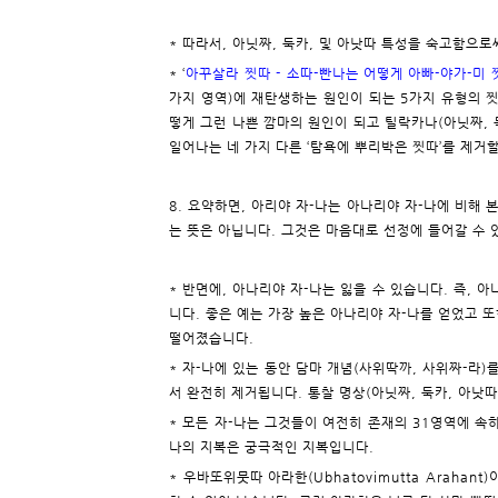
* 따라서, 아닛짜, 둑카, 및 아낫따 특성을 숙고함으
* ‘
아꾸살라 찟따 - 소따-빤나는 어떻게 아빠-야가-미
가지 영역)에 재탄생하는 원인이 되는 5가지 유형의 찟따
떻게 그런 나쁜 깜마의 원인이 되고 틸락카나(아닛짜, 
일어나는 네 가지 다른 ‘탐욕에 뿌리박은 찟따’를 제거
8. 요약하면, 아리야 자-나는 아나리야 자-나에 비해
는 뜻은 아닙니다. 그것은 마음대로 선정에 들어갈 수 
* 반면에, 아나리야 자-나는 잃을 수 있습니다. 즉, 
니다. 좋은 예는 가장 높은 아나리야 자-나를 얻었고 
떨어졌습니다.
* 자-나에 있는 동안 담마 개념(사위딱까, 사위짜-라)
서 완전히 제거됩니다. 통찰 명상(아닛짜, 둑카, 아낫따
* 모든 자-나는 그것들이 여전히 존재의 31영역에 속
나의 지복은 궁극적인 지복입니다.
* 우바또위뭇따 아라한(Ubhatovimutta Arahant)