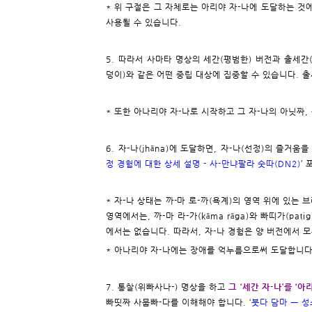
* 위 구절은 그 자체로는 아리야 자-나에 도달하는 것
사용될 수 있습니다.
5. 따라서 사마타 명상의 세간(평범한) 버전과 출세간
덩이)와 같은 어떤 중립 대상에 집중할 수 있습니다. 
* 또한 아나리야 자-나로 시작하고 그 자-나의 아닛짜
6. 자-나(jhāna)에 도달하면, 자-나(선정)의 즐거
정 경험에 대한 상세 설명 - 사-만냐팔라 숫따(DN2)
’
* 자-나 상태는 까-마 로-까(욕계)의 영역 위에 있는
영역에서는, 까-마 라-가(kāma rāga)와 빠띠가(pa
에서는 없습니다. 따라서, 자-나 경험은 양 버전에서 
* 아나리야 자-나에는 장애를 억누름으로써 도달합니다
7. 통찰(위빠사나-) 명상을 하고
그 ‘세간 자-나’를 ‘아
빠띳짜 사뭅빠-다를 이해해야 합니다. ‘
붓다 담마 ㅡ 성