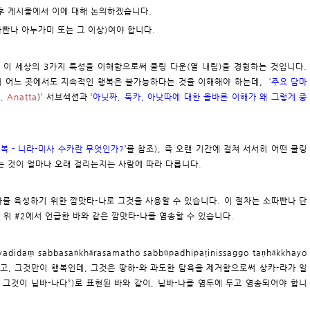
향후 게시물에서 이에 대해 논의하겠습니다.
따빤나 아누가미 또는 그 이상)여야 합니다.
된 이 세상의 3가지 특성을 이해함으로써 쿨링 다운(열 내림)을 경험하는 것입니다.
의 어느 곳에서도 지속적인 행복은 불가능하다는 것을 이해해야 하는데, ‘
주요 담마
, Anatta
)’ 서브섹션과 ‘
아닛짜, 둑카, 아낫따에 대한 올바른 이해가 왜 그렇게 중
복 - 니라-미사 수카란 무엇인가?
’를 참조), 즉 오랜 기간에 걸쳐 서서히 어떤 쿨링
는 것이 얼마나 오래 걸리는지는 사람에 따라 다릅니다.
-나를 육성하기 위한 깜맛타-나로 그것을 사용할 수 있습니다. 이 절차는 소따빤나 단
 위 #2에서 언급한 바와 같은 깜맛타-나를 염송할 수 있습니다.
didaṃ sabbasaṅkhārasamatho sabbūpadhipaṭinissaggo taṇhākkhayo
그것만이 평화고, 그것만이 행복인데, 그것은 땅하-와 과도한 탐욕을 제거함으로써 상카-라가 일
 그것이 닙바-나다”)로 표현된 바와 같이, 닙바-나를 염두에 두고 염송되어야 합니