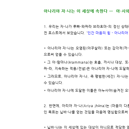
아나리야 자-나는 이 세상에 속한다 ㅡ 아-사
1. 우리는 자-나가 루빠-와짜라 브라흐마-의 정신 상
전 포스트에서 보았습니다. ‘
인간 마음의 힘 - 아나리야
* 아나리야 자-나는 오염된(아꾸살라) 또는 감각적(까
으로써 얻을 수 있습니다.
* 그 아-람마나(ārammana)는 호흡, 까시나 대상,
짜-라, 지속하는 적용/전념)은 아나리야 자-나에 도달
* 그러므로, 아나리야 자-나, 즉 평범한(세간) 자-나
수 있습니다.
* 아나리야 자-나에 도달한 이들은 아누사야(숨겨진 오
2. 반면에, 아리야 자-나(Ariya jhāna)는 (마음
인 목표는 닙바-나를 얻는 것임을 마음에 명심함으로써
* 닙바-나는 이 세상에 있는 대상이 아니므로 적당한 