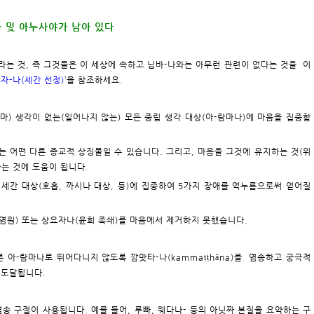
와 및 아누사야가 남아 있다
태라는 것, 즉 그것들은 이 세상에 속하고 닙바-나와는 아무런 관련이 없다는 것을 이
 자-나(세간 선정)
’을 참조하세요.
-마) 생각이 없는(일어나지 않는) 모든 중립 생각 대상(아-람마나)에 마음을 집중함
 또는 어떤 다른 종교적 상징물일 수 있습니다. 그리고, 마음을 그것에 유지하는 것(위
하는 것에 도움이 됩니다.
는 세간 대상(호흡, 까시나 대상, 등)에 집중하여 5가지 장애를 억누름으로써 얻어질
염원) 또는 상요자나(윤회 족쇄)를 마음에서 제거하지 못했습니다.
이 다른 아-람마나로 뛰어다니지 않도록 깜맛타-나(kammaṭṭhāna)를 염송하고 궁극적
 도달됩니다.
염송 구절이 사용됩니다. 예를 들어, 루빠, 웨다나- 등의 아닛짜 본질을 요약하는 구