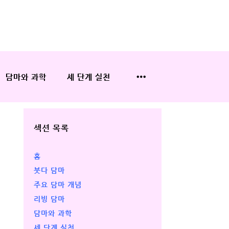
담마와 과학
세 단계 실천
섹션 목록
홈
붓다 담마
주요 담마 개념
리빙 담마
담마와 과학
세 단계 실천