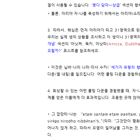
절이 사용될 수 있습니다. ‘
붓다 담마ㅡ상급
’ 섹션의 
* 물론, 아리야 자-나를 육성하기 위해서는 아리야(소
3. 따라서, 핵심은 먼저 아리야가 되고 31영역으로 
우리는 실제 생의 상황을 조사하고 이 생이나 31영역
개념
’ 섹션의 ‘아닛짜, 둑카, 아낫따(
Anicca, Dukkha
요할까?
’ 포스트를 참조하세요.
* 이것은 닙바-나의 니라-미사 수카( ‘
세가지 유형의 행
다운(열 내림)을 일으킵니다. 어떤 쿨링 다운을 경험하
4. 회상할 수 있는 어떤 쿨링 다운을 경험했을 때, 자
계를 얻은 이들에게 더 효과적입니다. 조용한 곳에 앉아
* 그 깜맛타-나는 “etaṃ santaṃ etaṃ paṇītaṃ, ya
virāgo nirodho nibbānan’ti,”(의미: “
어나지 않게 하고, 따라서 오염이 일어남을 그치는 것,
다.