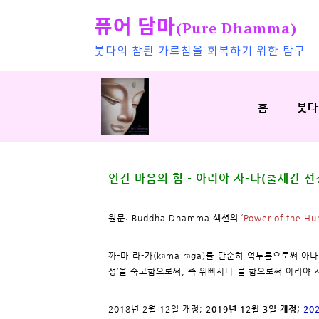
퓨어 담마
(Pure Dhamma)
붓다의 참된 가르침을 회복하기 위한 탐구
홈
붓다
인간 마음의 힘 - 아리야 자-나(출세간 선
원문: Buddha Dhamma 섹션의 ‘
Power of the Hu
까-마 라-가(kāma rāga)를 단순히 억누름으로써 아나리
성’을 숙고함으로써, 즉 위빠사나-를 함으로써 아리야 자-나
2018년 2월 12일 개정;
2019년 12월 3일 개정;
20