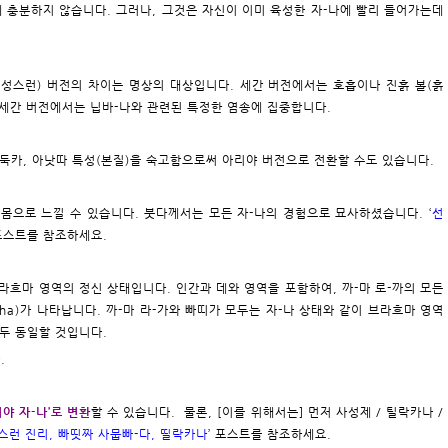
에 충분하지 않습니다. 그러나, 그것은 자신이 이미 육성한 자-나에 빨리 들어가는데
(성스런) 버전의 차이는 명상의 대상입니다. 세간 버전에서는 호흡이나 진흙 볼(흙
출세간 버전에서는 닙바-나와 관련된 특정한 염송에 집중합니다.
, 둑카, 아낫따 특성(본질)을 숙고함으로써 아리야 버전으로 전환할 수도 있습니다.
움을 몸으로 느낄 수 있습니다. 붓다께서는 모든 자-나의 경험으로 묘사하셨습니다. ‘
선
 포스트를 참조하세요.
 브라흐마 영역의 정신 상태입니다. 인간과 데와 영역을 포함하여, 까-마 로-까의 모든
ṭigha)가 나타납니다. 까-마 라-가와 빠띠가 모두는 자-나 상태와 같이 브라흐마 영역
모두 동일할 것입니다.
.
리야 자-나’로 변환
할 수 있습니다. 물론, [이를 위해서는] 먼저 사성제 / 틸락카나 /
스런 진리, 빠띳짜 사뭅빠-다, 띨락카나
’ 포스트를 참조하세요.