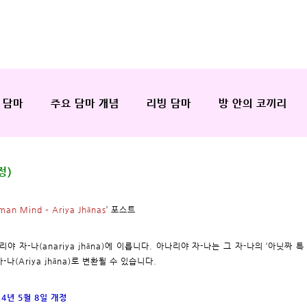
 담마
주요 담마 개념
리빙 담마
방 안의 코끼리
정)
man Mind – Ariya Jhānas
’ 포스트
야 자-나(anariya jhāna)에 이릅니다. 아나리야 자-나는 그 자-나의 ‘아닛짜 특
(Ariya jhāna)로 변환될 수 있습니다.
24년 5월 8일 개정