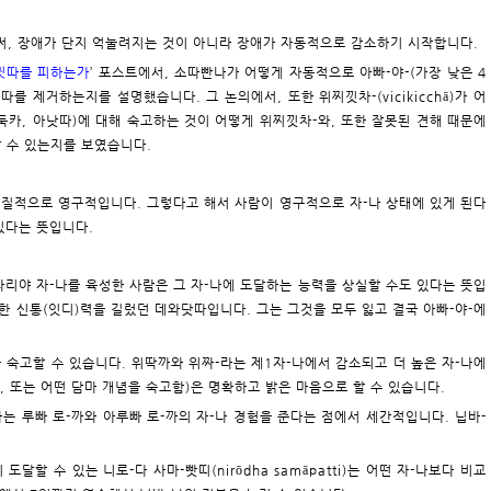
로써, 장애가 단지 억눌려지는 것이 아니라 장애가 자동적으로 감소하기 시작합니다.
 찟따를 피하는가
’ 포스트에서, 소따빤나가 어떻게 자동적으로 아빠-야-(가장 낮은 4
를 제거하는지를 설명했습니다. 그 논의에서, 또한 위찌낏차-(vicikicchā)가 어
둑카, 아낫따)에 대해 숙고하는 것이 어떻게 위찌낏차-와, 또한 잘못된 견해 때문에
할 수 있는지를 보였습니다.
 본질적으로 영구적입니다. 그렇다고 해서 사람이 영구적으로 자-나 상태에 있게 된다
있다는 뜻입니다.
아나리야 자-나를 육성한 사람은 그 자-나에 도달하는 능력을 상실할 수도 있다는 뜻입
또한 신통(잇디)력을 길렀던 데와닷따입니다. 그는 그것을 모두 잃고 결국 아빠-야-에
를 숙고할 수 있습니다. 위딱까와 위짜-라는 제1자-나에서 감소되고 더 높은 자-나에
, 또는 어떤 담마 개념을 숙고함)은 명확하고 밝은 마음으로 할 수 있습니다.
하는 루빠 로-까와 아루빠 로-까의 자-나 경험을 준다는 점에서 세간적입니다. 닙바-
이 도달할 수 있는 니로-다 사마-빳띠(nirōdha samāpatti)는 어떤 자-나보다 비교