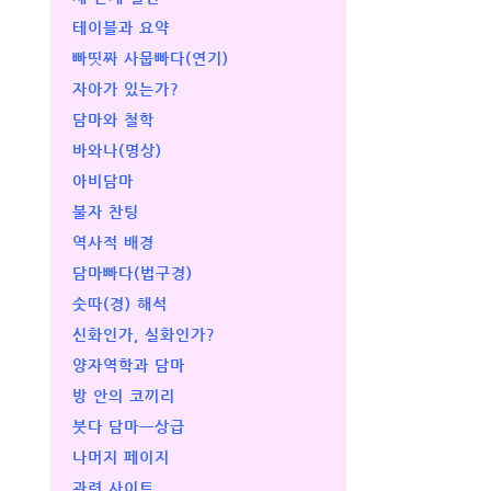
테이블과 요약
빠띳짜 사뭅빠다(연기)
자아가 있는가?
담마와 철학
바와나(명상)
아비담마
불자 찬팅
역사적 배경
담마빠다(법구경)
숫따(경) 해석
신화인가, 실화인가?
양자역학과 담마
방 안의 코끼리
붓다 담마ㅡ상급
나머지 페이지
관련 사이트