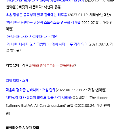
'윈냐-나'와 '상카-라' - '빠띳짜 사뭅빠-다(연기)'와 관계
(2022.08.28. 개정-
번역완)
('빠띳짜 사뭅빠다' 섹션과 공유)
호흡 명상은 중독성이 있고 결국에는 해로움
(2023.01.19. 재작성-번역완)
'아-나빠-나사띠'는 정신적 스트레스를 영구히 제거함
(2022.07.01. 개정-번
역완)
'아-나-빠-나'와 '사띠빳타-나' - 기본
'아-나빠-나사띠 및 사띠빳타-나'에서 사띠 ㅡ 두 가지 의미
(2021.08.13. 개
정-번역완)
리빙 담마 - 개요(
Living Dhamma ㅡ Overview
)
리빙 담마 - 소개
마음의 평화를 닙바나에 - 핵심 단계
(2022.06.27./08.27.개정-번역완)
재탄생에 대한 믿음이 없어도 길을 가기 시작함
(음성법문 1 'The Hidden
Suffering that We All Can Understand' 포함)(2022.08.24. 개정-번역
완)
빠알리어를 지양한 담마