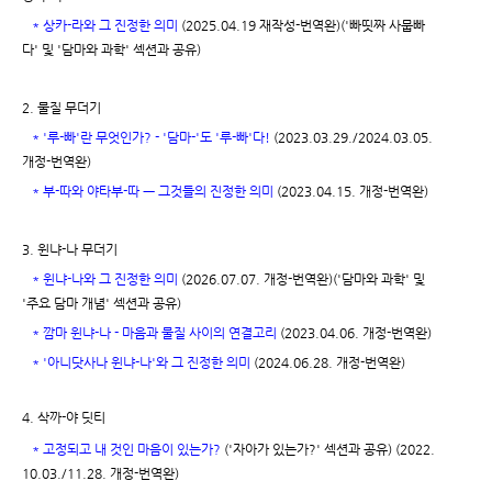
*
상카-라와 그 진정한 의미
(2025.04.19 재작성-번역완)('빠띳짜 사뭅빠
다' 및 '담마와 과학' 섹션과 공유)
2. 물질 무더기
*
'루-빠'란 무엇인가? - '담마-'도 '루-빠'다!
(2023.03.29./2024.03.05.
개정-번역완)
*
부-따와 야타부-따 ㅡ 그것들의 진정한 의미
(2023.04.15. 개정-번역완)
3. 윈냐-나 무더기
*
윈냐-나와 그 진정한 의미
(2026.07.07. 개정-번역완)('담마와 과학' 및
'주요 담마 개념' 섹션과 공유)
*
깜마 윈냐-나 - 마음과 물질 사이의 연결고리
(2023.04.06. 개정-번역완)
*
'아니닷사나 윈냐-나'와 그 진정한 의미
(2024.06.28. 개정-번역완)
4. 삭까-야 딧티
*
고정되고 내 것인 마음이 있는가?
('자아가 있는가?' 섹션과 공유) (2022.
10.03./11.28. 개정-번역완)