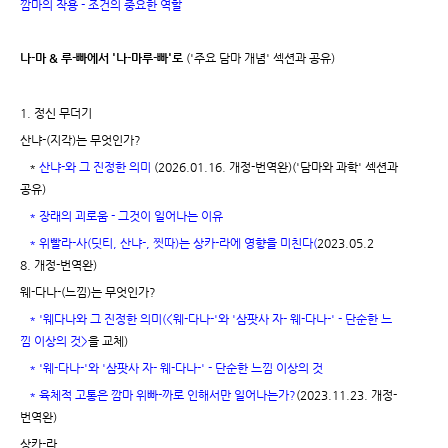
깜마의 작용 - 조건의 중요한 역할
나-마 & 루-빠에서 '나-마루-빠'로
('주요 담마 개념' 섹션과 공유)
1. 정신 무더기
산냐-(지각)는 무엇인가?
*
산냐-와 그 진정한 의미
(2026.01.16. 개정-번역완)('담마와 과학' 섹션과
공유)
* 장래의 괴로움 - 그것이 일어나는 이유
* 위빨라-사(딧티, 산냐-, 찟따)는 상카-라에 영향을 미친다
(
2023.05.2
8. 개정-번역완)
웨-다나-(느낌)는 무엇인가?
*
'웨다나와 그 진정한 의미(<웨-다나-'와 '삼팟사 자- 웨-다나-' - 단순한 느
낌 이상의 것>
을 교체)
* '
웨-다나-'와 '삼팟사 자- 웨-다나-' - 단순한 느낌 이상의 것
*
육체적 고통은 깜마 위빠-까로 인해서만 일어나는가?
(2023.11.23. 개정-
번역완)
상카-라