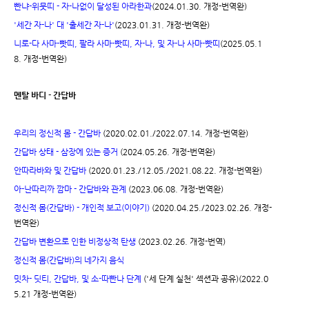
빤냐-위뭇띠 - 자-나없이 달성된 아라한과
(2024.01.30. 개정-번역완)
'세간 자-나' 대 '출세간 자-나'
(2023.01.31. 개정-번역완)
니로-다 사마-빳띠, 팔라 사마-빳띠, 자-나, 및 자-나 사마-빳띠
(2025.05.1
8. 개정-번역완)
멘탈 바디 - 간답바
우리의 정신적 몸 - 간답바
(2020.02.01./2022.07.14. 개정-번역완)
간답바 상태 - 삼장에 있는 증거
(2024.05.26. 개정-번역완)
안따라바와 및 간답바
(2020.01.23./12.05./2021.08.22. 개정-번역완)
아-난따리까 깜마 - 간답바와 관계
(2023.06.08. 개정-번역완)
정신적 몸(간답바) - 개인적 보고(이야기)
(2020.04.25./2023.02.26. 개정-
번역완)
간답바 변환으로 인한 비정상적 탄생
(2023.02.26. 개정-번역)
정신적 몸(간답바)의 네가지 음식
밋차- 딧티, 간답바, 및 소-따빤나 단계
('세 단계 실천' 섹션과 공유)(2022.0
5.21 개정-번역완)