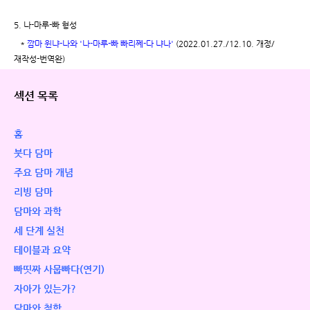
5. 나-마루-빠 형성
*
깜마 윈냐-나와 '나-마루-빠 빠리쩨-다 냐나'
(2022.01.27./12.10. 개정/
재작성-번역완)
섹션 목록
홈
붓다 담마
주요 담마 개념
리빙 담마
담마와 과학
세 단계 실천
테이블과 요약
빠띳짜 사뭅빠다(연기)
자아가 있는가?
담마와 철학