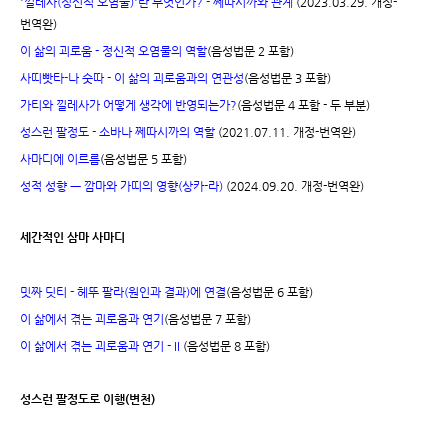
'낄레사(정신적 오염물)'란 무엇인가? - 쩨따시까와 관계
(2023.03.29. 개정-
번역완)
이 삶의 괴로움 - 정신적 오염물의 역할
(음성법문 2 포함)
사띠빳타-나 숫따 - 이 삶의 괴로움과의 연관성
(음성법문 3 포함)
가티와 낄레사가 어떻게 생각에 반영되는가?
(음성법문 4 포함 - 두 부분)
성스런 팔정도 - 소바나 쩨따시까의 역할
(2021.07.11. 개정-번역완)
사마디에 이르름
(음성법문 5 포함)
성적 성향 ㅡ 깜마와 가띠의 영향(상카-라)
(2024.09.20. 개정-번역완)
세간적인 삼마 사마디
밋짜 딧티 - 헤뚜 팔라(원인과 결과)에 연결
(음성법문 6 포함)
이 삶에서 겪는 괴로움과 연기
(음성법문 7 포함)
이 삶에서 겪는 괴로움과 연기 - II
(음성법문 8 포함)
성스런 팔정도로 이행(변천)