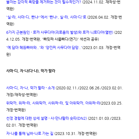
불자는 감각적 욕망을 제거하는 것이 필수적인가?
(2024.11.02. 재작성-번
역완)
'실-라, 사마-디, 빤냐-'에서 '빤냐-, 실-라, 사마-디'로
(2026.04.02. 개정-번
역완)
6가지 근본원인 - 로까 사무다야(괴로움의 발생)와 로까 니로다야(열반)
(202
4.12.05. 개정-번역완, '빠띳짜 사뭅빠다(연기)' 섹션과 공유)
'예 담마 헤뚭빠바와..'와 '양낀찌 사무다야 담망..'
(2023.01.03. 개정-번역
완)
사마-디, 자-나(댜-나), 막가 팔라
사마-디, 자-나, 막가 팔라 - 소개
(2020.02.11./2022.06.26./2023.02.01.
개정/재작성-번역완)
위딱까, 위짜-라, 사위딱까, 사위짜-라, 및 아위딱까, 아위짜-라
(2023.03.25.
개정-번역완)
선정 경험에 대한 상세 설명 - 사-만냐팔라 숫따(DN2)
(2021.01.03./2023.
02.01. 개정-번역완)
자-나를 통해 닙바-나로 가는 길
(2023.10.31. 개정-번역완)