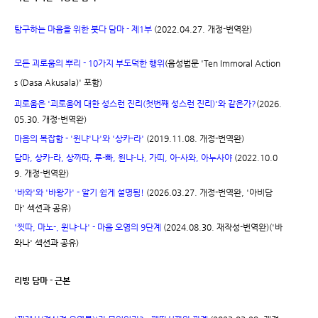
탐구하는 마음을 위한 붓다 담마 - 제1부
(2022.04.27. 개정-번역완)
모든 괴로움의 뿌리 - 10가지 부도덕한 행위
(음성법문 'Ten Immoral Action
s (Dasa Akusala)' 포함)
괴로움은 '괴로움에 대한 성스런 진리(첫번째 성스런 진리)'와 같은가?
(2026.
05.30. 개정-번역완)
마음의 복잡함 - '윈냐'나'와 '상카-라'
(2019.11.08. 개정-번역완)
담마, 상카-라, 상까따, 루-빠, 윈냐-나, 가띠, 아-사와, 아누사야
(2022.10.0
9. 개정-번역완)
명됨
'바와'와 '바왕가' - 알기 쉽게 설
!
(2026.03.27. 개정-번역완, '아비담
마' 섹션과 공유)
'찟따, 마노-, 윈냐-나' - 마음 오염의 9단계
(2024.08.30. 재작성-번역완)('바
와나' 섹션과 공유)
리빙 담마 - 근본