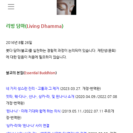
리빙 담마(
Living Dhamma
)
2016년 8월 26일
붓다 담마(불교)를 실천하는 경험적 과정이 논의되어 있습니다. 재탄생(윤회)
에 대한 믿음이 처음에 필요하지 않습니다.
불교의 본질(
Essential Buddhism
)
네 가지 성스런 진리 - 고통과 그 제거
(2023.03.27. 개정-번역완)
찟따, 웨-다나-, 산냐-, 상카-라, 및 윈냐-나 소개
(2020.04.09./2022.07.08
개정-번역완)
‘윈냐-나’ - 미래 기대와 함께 하는 의식
(2019.05.11./2022.07.11 주요개
정-번역완)
‘상카-라’와 ‘윈냐-나’ 사이 연결